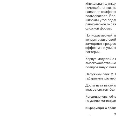
Уникальная функци
нечеткой логики, 
наиболее комфорт
пользователя. Бол
широкий угол пода
равномерное охлаж
сложной формы.
Полноразмерный а
концентрацию своб
замедляет процесс
эффективно уничто
бактерии.
Корпус моделей с 
высококачественн
полированную пове
Наружный блок MU
габаритные размер
Достигнута высока
классе систем без
Кондиционеры обл
по длине магистра
Информация о произ
M