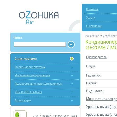
Контакты
Услуги
О компании
Начальная
Сплит сис
Поиск:
Кондиционер 
GE20VB / M
Производитель
:
Сплит системы
Опции:
Мульти-сплит системы
Мобильные кондиционеры
Гарантия:
Серия:
Полупромышленные кондиционеры
Вид блока:
VRV и VRF системы
Мощность охлажд
Аксессуары
Уровень шума (внут
Уровень шума (вне
+7 (495) 223-49-59