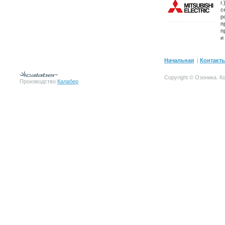
г
с
р
п
п
и
Начальная
|
Контакт
Copyright © Озоника.
К
Производство
Калабер