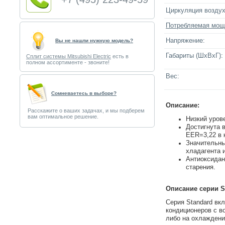
Циркуляция воздух
Потребляемая мощ
Напряжение:
Вы не нашли нужную модель?
Габариты (ШxВxГ):
Сплит системы Mitsubishi Electric
есть в
полном ассортименте - звоните!
Вес:
Cомневаетесь в выборе?
Описание:
Расскажите о ваших задачах, и мы подберем
вам оптимальное решение.
Низкий уров
Достигнута 
EER=3,22 в 
Значительны
хладагента 
Антиоксидан
старения.
Описание серии S
Серия Standard вк
кондиционеров с в
либо на охлаждение