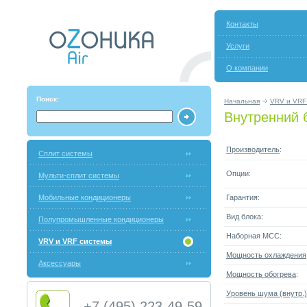
Контакты
Услуги
О компании
Поиск:
Начальная
VRV и VRF
Внутренний 
Производитель
:
Сплит системы
Опции:
Мульти-сплит системы
Мобильные кондиционеры
Гарантия:
Вид блока:
Полупромышленные кондиционеры
Наборная МСС:
VRV и VRF системы
Мощность охлаждения
Аксессуары
Мощность обогрева
:
Уровень шума (внутр.)
+7 (495) 223-49-59