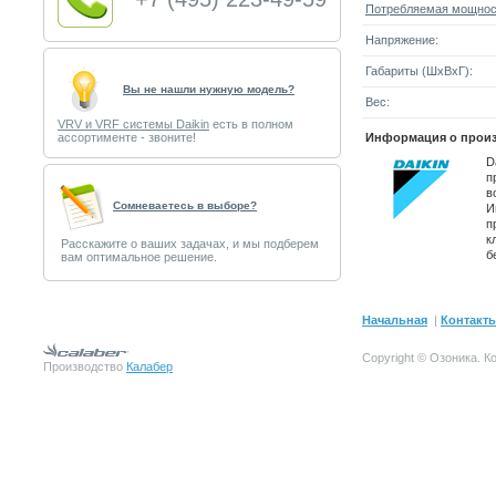
Потребляемая мощнос
Напряжение:
Габариты (ШxВxГ):
Вы не нашли нужную модель?
Вес:
VRV и VRF системы Daikin
есть в полном
ассортименте - звоните!
Информация о произ
D
п
в
Cомневаетесь в выборе?
И
п
к
Расскажите о ваших задачах, и мы подберем
б
вам оптимальное решение.
Начальная
|
Контакт
Copyright © Озоника.
К
Производство
Калабер