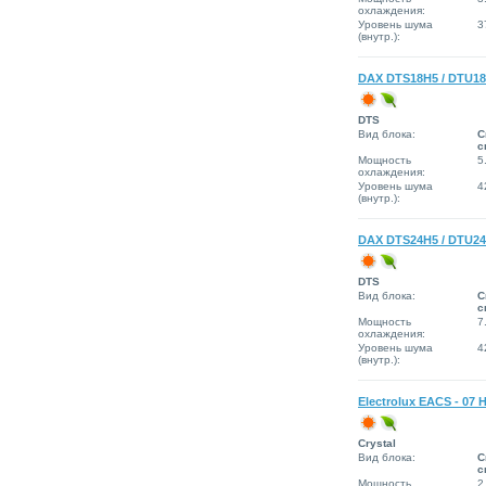
охлаждения:
Уровень шума
3
(внутр.):
DAX DTS18H5 / DTU1
DTS
Вид блока:
С
с
Мощность
5
охлаждения:
Уровень шума
4
(внутр.):
DAX DTS24H5 / DTU2
DTS
Вид блока:
С
с
Мощность
7
охлаждения:
Уровень шума
4
(внутр.):
Electrolux EACS - 07 
Сrystal
Вид блока:
С
с
Мощность
2