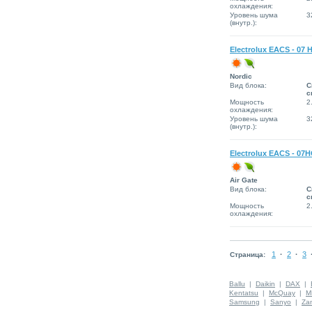
охлаждения:
Уровень шума
3
(внутр.):
Electrolux EACS - 07 
Nordic
Вид блока:
С
с
Мощность
2
охлаждения:
Уровень шума
3
(внутр.):
Electrolux EACS - 07
Air Gate
Вид блока:
С
с
Мощность
2
охлаждения:
1
·
2
·
3
Страница:
Ballu
|
Daikin
|
DAX
|
Kentatsu
|
McQuay
|
M
Samsung
|
Sanyo
|
Za