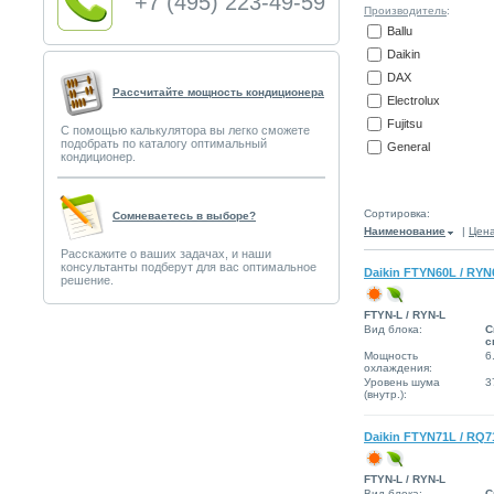
+7 (495) 223-49-59
Производитель
:
Ballu
Daikin
DAX
Рассчитайте мощность кондиционера
Electrolux
Fujitsu
С помощью калькулятора вы легко сможете
подобрать по каталогу оптимальный
General
кондиционер.
Сортировка:
Сомневаетесь в выборе?
Наименование
|
Цен
Расскажите о ваших задачах, и наши
консультанты подберут для вас оптимальное
Daikin FTYN60L / RYN
решение.
FTYN-L / RYN-L
Вид блока:
С
с
Мощность
6
охлаждения:
Уровень шума
3
(внутр.):
Daikin FTYN71L / RQ
FTYN-L / RYN-L
Вид блока:
С