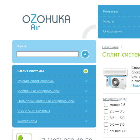
Контакты
Услуги
О компании
Поиск:
Начальная
Сплит систе
Спли
Сплит системы
блок
сист
Мульти-сплит системы
в лю
Подр
Мобильные кондиционеры
Мощность
[кВт]:
Полупромышленные кондиционеры
менее 2.5
VRV и VRF системы
2.5 — 3.5
3.5 — 5.0
Аксессуары
5.0 — 7.0
свыше 7.0