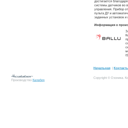
достигается благодаря
системы датчиков во в
управления. Прибор о
пульта ДУ и автоматич
заданных установок и
Информация о произ
З
К
п
с
с
м
I
Начальная
|
Контакт
Copyright © Озоника.
К
Производство
Калабер