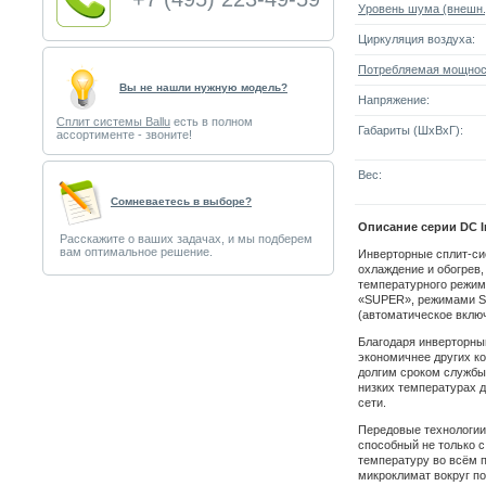
Уровень шума (внешн.
Циркуляция воздуха:
Потребляемая мощнос
Вы не нашли нужную модель?
Напряжение:
Сплит системы Ballu
есть в полном
Габариты (ШxВxГ):
ассортименте - звоните!
Вес:
Cомневаетесь в выборе?
Описание серии DC In
Расскажите о ваших задачах, и мы подберем
вам оптимальное решение.
Инверторные сплит-сис
охлаждение и обогрев
температурного режим
«SUPER», режимами S
(автоматическое включ
Благодаря инверторны
экономичнее других к
долгим сроком службы,
низких температурах 
сети.
Передовые технологии
способный не только 
температуру во всём 
микроклимат вокруг п