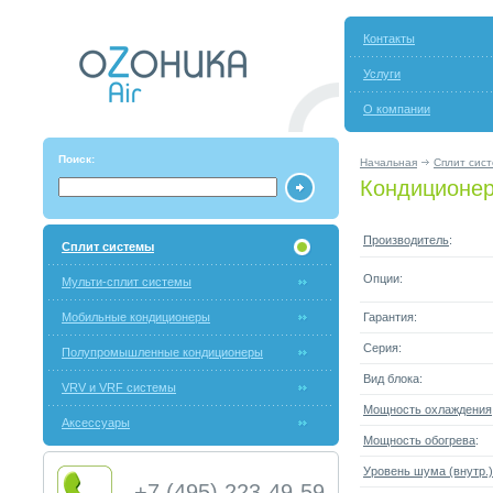
Контакты
Услуги
О компании
Поиск:
Начальная
Сплит сис
Кондиционер
Производитель
:
Сплит системы
Опции:
Мульти-сплит системы
Мобильные кондиционеры
Гарантия:
Серия:
Полупромышленные кондиционеры
Вид блока:
VRV и VRF системы
Мощность охлаждения
Аксессуары
Мощность обогрева
:
Уровень шума (внутр.)
+7 (495) 223-49-59