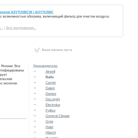
General ASY7USBCW / AOY7USNC
с возможностью обогрева, включающий фильтр для очистки воздуха.
..
|
Все предложения...
Ваша корзина пуста
 Японии. Все
Производители:
ртифицированы
Airwell
ирует
Ballu
ельские
Carrier
и экологии.
Daikin
Dantex
DeLonghi
Electrolux
Fujitsu
General Climate
Gree
Haier
Hitachi