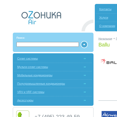
Контакты
Услуги
О компании
Поиск:
Начальная
Ballu
Сплит системы
Мульти-сплит системы
Мобильные кондиционеры
Полупромышленные кондиционеры
VRV и VRF системы
Аксессуары
+7 (495) 223-49-59