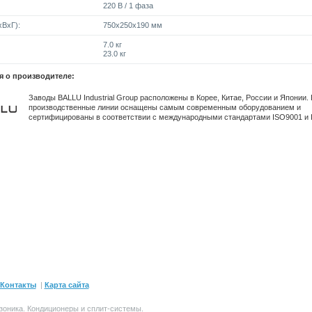
220 В / 1 фаза
ВxГ):
750x250x190 мм
7.0 кг
23.0 кг
 о производителе:
Заводы BALLU Industrial Group расположены в Корее, Китае, России и Японии.
производственные линии оснащены самым современным оборудованием и
сертифицированы в соответствии с международными стандартами ISO9001 и 
Контакты
|
Карта сайта
зоника.
Кондиционеры и сплит-системы
.