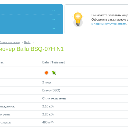
Вы можете заказать кон
Оформить заказ можно с
к нашим консультантам
.
Сплит системы
Ballu
ионер Ballu BSQ-07H N1
ль
:
Ballu
[Тайвань]
2 года
Bravo (BSQ)
Сплит-система
лаждения
:
2.10 кВт
огрева
:
2.20 кВт
оздуха:
480 м³/ч