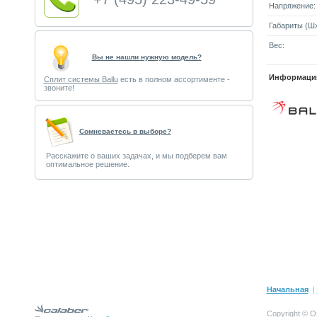
Напряжение:
Габариты (Шx
Вес:
Вы не нашли нужную модель?
Информация
Сплит системы Ballu
есть в полном ассортименте -
звоните!
Cомневаетесь в выборе?
Расскажите о ваших задачах, и мы подберем вам
оптимальное решение.
Начальная
|
Copyright © О