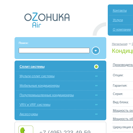
Контакты
Услуги
О компании
Поиск:
Начальная
Кондиц
Производите
Сплит системы
Опции:
Мульти-сплит системы
Мобильные кондиционеры
Гарантия:
Серия:
Полупромышленные кондиционеры
Вид блока:
VRV и VRF системы
Мощность ох
Аксессуары
Мощность об
Циркуляция в
+7 (495) 223-49-59