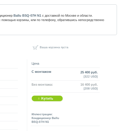
диционер
Ballu BSQ-07H N1
с доставкой по Москве и области.
 помощью корзины, или по телефону, обратившись непосредственно
Ваша корзина пуста
Цена
C монтажом
25 400 руб.
[322 USD]
Без монтажа:
16 400 руб.
[208 USD]
Иллюстрации:
Кондиционер Ballu
BSQ-07H N1