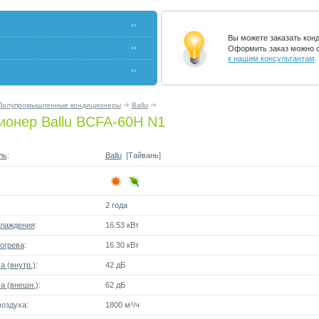
Вы можете заказать кон
Оформить заказ можно с
к нашим консультантам
.
Полупромышленные кондиционеры
Ballu
ионер Ballu BCFA-60H N1
ль
:
Ballu
[Тайвань]
2 года
лаждения
:
16.53 кВт
огрева
:
16.30 кВт
 (внутр.)
:
42 дБ
а (внешн.)
:
62 дБ
оздуха:
1800 м³/ч