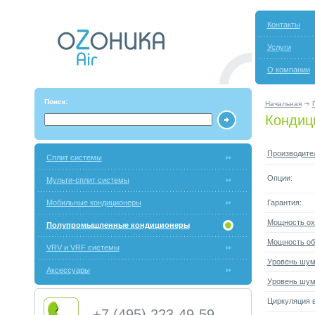
Контакты
Услуги
О компании
Поиск:
Начальная
Кондиц
Производите
Сплит системы
Опции:
Мульти-сплит системы
Мобильные кондиционеры
Гарантия:
Мощность ох
Полупромышленные кондиционеры
Мощность об
VRV и VRF системы
Уровень шума
Аксессуары
Уровень шум
Циркуляция в
+7 (495) 223-49-59