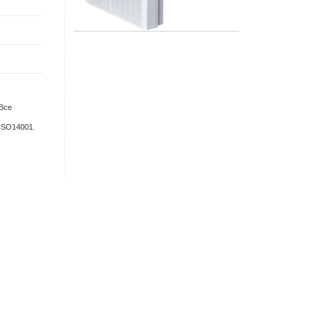
 Все
ISO14001.