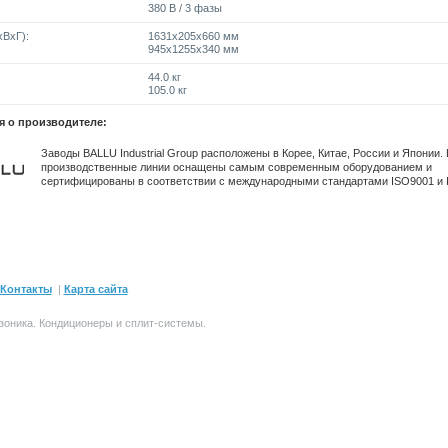
380 В / 3 фазы
ВxГ):
1631x205x660 мм
945x1255x340 мм
44.0 кг
105.0 кг
 о производителе:
Заводы BALLU Industrial Group расположены в Корее, Китае, России и Японии.
производственные линии оснащены самым современным оборудованием и
сертифицированы в соответствии с международными стандартами ISO9001 и 
Контакты
|
Карта сайта
зоника.
Кондиционеры и сплит-системы
.