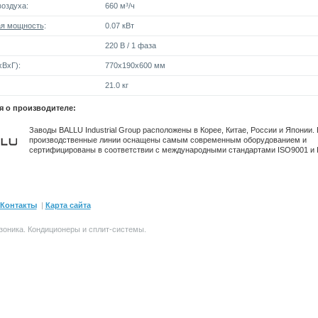
оздуха:
660 м³/ч
я мощность
:
0.07 кВт
220 В / 1 фаза
ВxГ):
770x190x600 мм
21.0 кг
 о производителе:
Заводы BALLU Industrial Group расположены в Корее, Китае, России и Японии.
производственные линии оснащены самым современным оборудованием и
сертифицированы в соответствии с международными стандартами ISO9001 и 
Контакты
|
Карта сайта
зоника.
Кондиционеры и сплит-системы
.