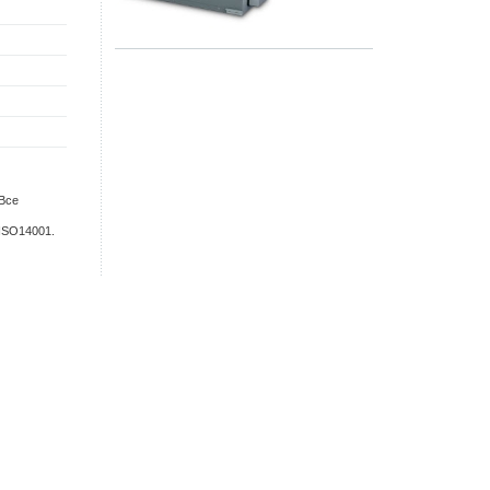
 Все
ISO14001.