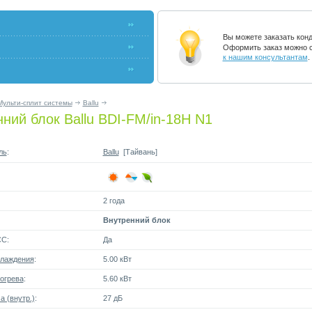
Вы можете заказать кон
Оформить заказ можно с
к нашим консультантам
.
Мульти-сплит системы
Ballu
ний блок Ballu BDI-FM/in-18H N1
ль
:
Ballu
[Тайвань]
2 года
Внутренний блок
СС:
Да
лаждения
:
5.00 кВт
огрева
:
5.60 кВт
 (внутр.)
:
27 дБ