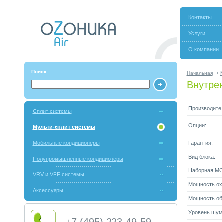
Контакты
Услуги
О компании
Поиск:
Начальная
Внутрен
Производите
Сплит системы
Опции:
Мульти-сплит системы
Мобильные кондиционеры
Гарантия:
Вид блока:
Полупромышленные кондиционеры
Наборная М
VRV и VRF системы
Мощность ох
Аксессуары
Мощность об
Уровень шума
+7 (495) 223-49-59