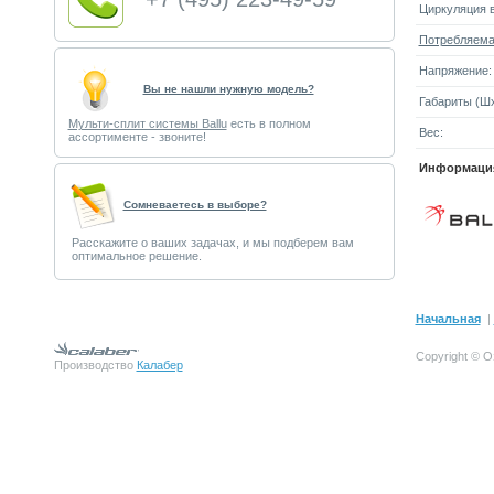
Циркуляция в
Потребляема
Напряжение:
Вы не нашли нужную модель?
Габариты (Шx
Мульти-сплит системы Ballu
есть в полном
Вес:
ассортименте - звоните!
Информация
Cомневаетесь в выборе?
Расскажите о ваших задачах, и мы подберем вам
оптимальное решение.
Начальная
|
Copyright © О
Производство
Калабер