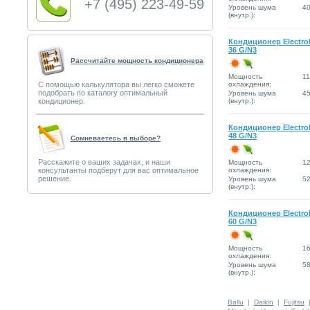
+7 (495) 223-49-59
Уровень шума
4
(внутр.):
Кондиционер Electro
36 G/N3
Рассчитайте мощность кондиционера
Мощность
11
С помощью калькулятора вы легко сможете
охлаждения:
подобрать по каталогу оптимальный
Уровень шума
4
кондиционер.
(внутр.):
Кондиционер Electro
48 G/N3
Сомневаетесь в выборе?
Расскажите о ваших задачах, и наши
Мощность
12
консультанты подберут для вас оптимальное
охлаждения:
решение.
Уровень шума
5
(внутр.):
Кондиционер Electro
60 G/N3
Мощность
16
охлаждения:
Уровень шума
5
(внутр.):
Ballu
|
Daikin
|
Fujitsu