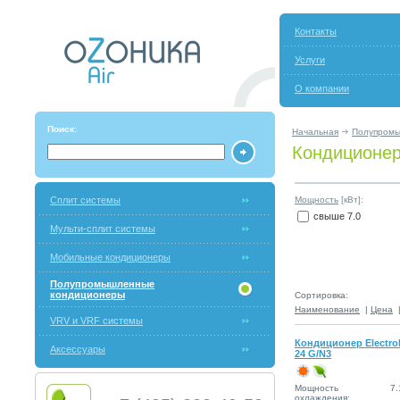
Контакты
Услуги
О компании
Поиск:
Начальная
Полупромы
Кондиционеры
Сплит системы
Мощность
[кВт]:
свыше 7.0
Мульти-сплит системы
Мобильные кондиционеры
Полупромышленные
кондиционеры
Сортировка:
Наименование
|
Цена
VRV и VRF системы
Кондиционер Electro
Аксессуары
24 G/N3
Мощность
7.
охлаждения: