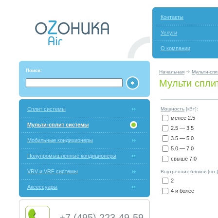
Контакты
Услуги
О компании
Поиск:
Начальная
Мульти-спл
Мульти сплит
Сплит системы
Мощность
[кВт]:
менее 2.5
Мульти-сплит системы
2.5 — 3.5
3.5 — 5.0
Мобильные кондиционеры
5.0 — 7.0
Полупромышленные кондиционеры
свыше 7.0
VRV и VRF системы
Внутренних блоков [шт.]
2
Аксессуары
4 и более
+7 (495) 223-49-59