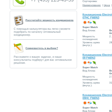
Сортировка:
Наименование
|
Цена
Кондиционер Electro
07HC FMI/N3
Рассчитайте мощность кондиционера
Super Match
С помощью калькулятора вы легко сможете
Вид блока:
В
подобрать по каталогу оптимальный
б
кондиционер.
Мощность
2.
охлаждения:
Уровень шума
2
(внутр.):
Сомневаетесь в выборе?
Кондиционер Electro
Расскажите о ваших задачах, и наши
09 FMI/N3
консультанты подберут для вас оптимальное
решение.
Super Match
Вид блока:
В
б
Мощность
2.
охлаждения:
Уровень шума
3
(внутр.):
Кондиционер Electro
09HC FMI/N3
Super Match
Вид блока:
В