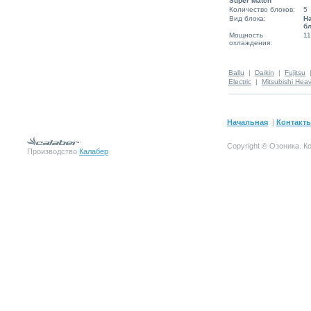
Super Match
Количество блоков:
5
Вид блока:
Н
б
Мощность
11
охлаждения:
Ballu
|
Daikin
|
Fujitsu
Electric
|
Mitsubishi Hea
Начальная
|
Контакт
Copyright © Озоника.
К
Производство
Калабер