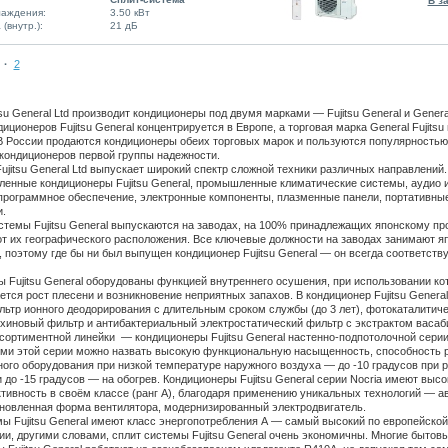
В з
аждения:
3.50 кВт
(внутр.):
21 дБ
·
2
su General Ltd производит кондиционеры под двумя марками — Fujitsu General и General 
иционеров Fujitsu General концентрируется в Европе, а торговая марка General Fujitsu
В России продаются кондиционеры обеих торговых марок и пользуются популярностью
кондиционеров первой группы надежности.
ujitsu General Ltd выпускает широкий спектр сложной техники различных направлений
енные кондиционеры Fujitsu General, промышленные климатические системы, аудио 
 программное обеспечение, электронные компоненты, плазменные панели, портативны
.
стемы Fujitsu General выпускаются на заводах, на 100% принадлежащих японскому пр
т их географического расположения. Все ключевые должности на заводах занимают я
 поэтому где бы ни был выпущен кондиционер Fujitsu General — он всегда соответств
 Fujitsu General оборудованы функцией внутреннего осушения, при использовании ко
тся рост плесени и возникновение неприятных запахов. В кондиционер Fujitsu General
ьтр ионного деодорирования с длительным сроком службы (до 3 лет), фотокаталитиче
хиновый фильтр и антибактериальный электростатический фильтр с экстрактом васаб
ортиментной линейки — кондиционеры Fujitsu General настенно-подпотолочной серии 
ми этой серии можно назвать высокую функциональную насыщенность, способность р
ого оборудования при низкой температуре наружного воздуха — до -10 градусов при р
 до -15 градусов — на обогрев. Кондиционеры Fujitsu General серии Nocria имеют выс
ивность в своём классе (ранг А), благодаря применению уникальных технологий — а
бновленная форма вентилятора, модернизированный электродвигатель.
ы Fujitsu General имеют класс энергопотребления А — самый высокий по европейской
и, другими словами, сплит системы Fujitsu General очень экономичны. Многие бытов