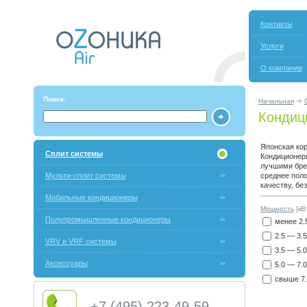
Контакты
Услуги
О компании
Поиск:
Начальная
Кондици
Японская кор
Сплит системы
Кондиционеры
лучшими брен
Мульти-сплит системы
среднее поло
качеству, бе
Мобильные кондиционеры
Мощность
[кВт
Полупромышленные кондиционеры
менее 2.
2.5 — 3.5
VRV и VRF системы
3.5 — 5.0
Аксессуары
5.0 — 7.0
свыше 7.
+7 (495) 223-49-59