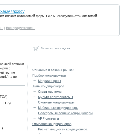
X20JV / RX20JV
им блоком обтекаемой формы и с многоступенчатой системой
..
|
Все предложения...
Ваша корзина пуста
оемкой техники.
рируя с
Описания и обзоры рынка:
ей группе
Подбор кондиционера
tric), а по
Модели и цены
Типы кондиционеров
Сплит системы
LTCA)
Мульти сплит системы
Оконные кондиционеры
G-LTCB)
Мобильные кондиционеры
Полупромышленные кондиционеры
VRF системы
Описания кондиционеров
E)
Расчет мощности кондиционера