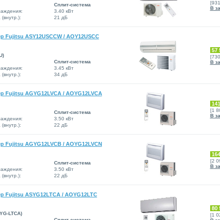
[93
Сплит-система
В з
аждения:
3.40 кВт
(внутр.):
21 дБ
р Fujitsu ASY12USCCW / AOY12USCC
57 
U)
[73
Сплит-система
В з
аждения:
3.45 кВт
(внутр.):
34 дБ
р Fujitsu AGYG12LVCA / AOYG12LVCA
141
[1 
Сплит-система
В з
аждения:
3.50 кВт
(внутр.):
22 дБ
р Fujitsu AGYG12LVCB / AOYG12LVCN
164
[2 
Сплит-система
В з
аждения:
3.50 кВт
(внутр.):
22 дБ
р Fujitsu ASYG12LTCA / AOYG12LTC
80 
SYG-LTCA)
[1 
Сплит-система