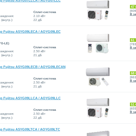
р Fujitsu ASYG07LLCA / AOYG07LLC
47 
[60
Сплит-система
В з
аждения:
2.10 кВт
(внутр.):
22 дБ
р Fujitsu ASYG09LECA / AOYG09LEC
61 
YG-LE)
[78
Сплит-система
В з
аждения:
2.50 кВт
(внутр.):
21 дБ
р Fujitsu ASYG09LECB / AOYG09LECAN
68 
[86
Сплит-система
В з
аждения:
2.50 кВт
(внутр.):
21 дБ
р Fujitsu ASYG09LLCA / AOYG09LLC
51 
[65
Сплит-система
В з
аждения:
2.50 кВт
(внутр.):
22 дБ
р Fujitsu ASYG09LTCA / AOYG09LTC