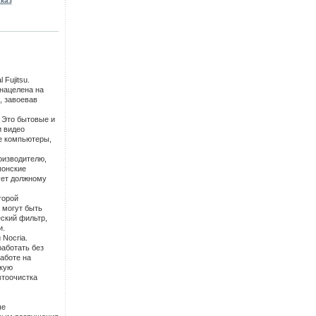
аказ
Fujitsu.
 нацелена на
, завоевав
. Это бытовые и
и видео
е компьютеры,
оизводителю,
понские
ует должному
торой
 могут быть
ский фильтр,
и.
Nocria.
аботать без
аботе на
окую
втоочистка
ые