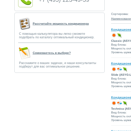
Сортировка:
Наименовани
Рассчитайте мощность кондиционера
Кондиционе
С помощью калькулятора вы легко сможете
подобрать по каталогу оптимальный кондиционер.
Classic (ASY-
Вид блока:
Мощность охл
Уровень шума 
Сомневаетесь в выборе?
Расскажите о ваших задачах, и наши консультанты
Кондиционе
подберут для вас оптимальное решение.
Slide (ASYG-L
Вид блока:
Мощность охл
Уровень шума 
Кондиционе
Technica (AS
Вид блока:
Мощность охл
Уровень шума 