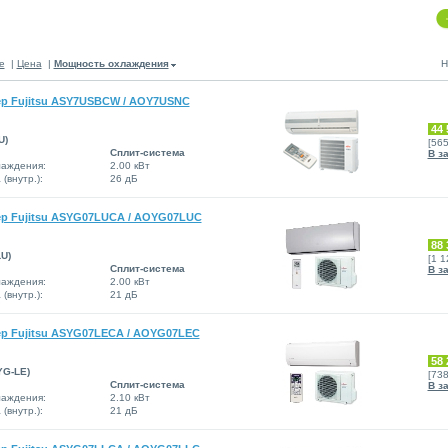
е
|
Цена
|
Мощность охлаждения
Н
р Fujitsu ASY7USBCW / AOY7USNC
44 
U)
[56
Сплит-система
В з
аждения:
2.00 кВт
(внутр.):
26 дБ
р Fujitsu ASYG07LUCA / AOYG07LUC
88 
U)
[1 
Сплит-система
В з
аждения:
2.00 кВт
(внутр.):
21 дБ
р Fujitsu ASYG07LECA / AOYG07LEC
58 
YG-LE)
[73
Сплит-система
В з
аждения:
2.10 кВт
(внутр.):
21 дБ