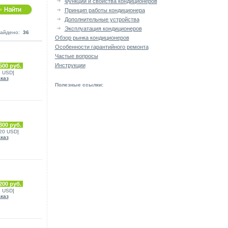
Функции и свойства кондиционеров
Принцип работы кондиционера
Дополнительные устройства
Эксплуатация кондиционеров
айдено:
36
Обзор рынка кондиционеров
Особенности гарантийного ремонта
Частые вопросы
Инструкции
500 руб.
5 USD]
аказ
Полезные ссылки:
300 руб.
120 USD]
аказ
200 руб.
8 USD]
аказ