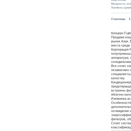
Мощность охл
Уровень шума 
1
Страница:
Концерн Fujit
Продажа конд
рынок Азии. 
места среди 
Корпорация F
полупромышл
аппаратура,
холодильники
Все сплит си
независимо о
специалисты,
качеству.
Кондиционеры
предотвращае
встроены фил
яблочно-кате
Изюминка асс
Особенностя
дополнительн
охлаждение и
энергоэффект
фильтров, о
Сплит систем
классификаци