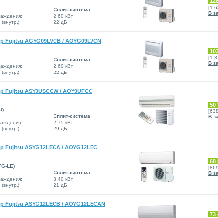
128
[1 
Сплит-система
В з
аждения:
2.60 кВт
(внутр.):
22 дБ
р Fujitsu AGYG09LVCB / AOYG09LVCN
103
[1 
Сплит-система
В з
аждения:
2.60 кВт
(внутр.):
22 дБ
р Fujitsu ASY9USCCW / AOY9UFCC
50 
U)
[63
Сплит-система
В з
аждения:
2.75 кВт
(внутр.):
29 дБ
р Fujitsu ASYG12LECA / AOYG12LEC
68 
YG-LE)
[86
Сплит-система
В з
аждения:
3.40 кВт
(внутр.):
21 дБ
р Fujitsu ASYG12LECB / AOYG12LECAN
73 