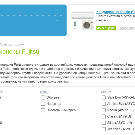
Кондиционер Daikin FT
Сплит-система внутренн
очистки.
45 800 руб.
Подробнее.
Сплит системы
онеры Fujitsu
порация Fujitsu является одним из крупнейших мировых производителей сложной наук
 Fujitsu являются одними из наиболее надежных и качественных сплит-систем, конку
дами первой группы надежности. По уровню цен кондиционеры Fujitsu занимают в сво
жение (при соизмеримом качестве они дешевле кондиционеров Daikin или Mitsubishi Elec
з сомнения, не уступают своим конкурентам.
]:
Опции
:
Серия:
5
Обогрев
Slide Evo (ASYG-
Инвертор
Arctica Evo (ASY
Экологичный фреон
Nocria (AWYZ-LB)
Classic (ASY-U)
0
Slide (ASYG-LU)
Technica (ASYG-L