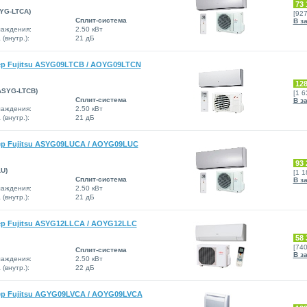
73 
SYG-LTCA)
[92
Сплит-система
В з
аждения:
2.50 кВт
(внутр.):
21 дБ
р Fujitsu ASYG09LTCB / AOYG09LTCN
128
(ASYG-LTCB)
[1 
Сплит-система
В з
аждения:
2.50 кВт
(внутр.):
21 дБ
р Fujitsu ASYG09LUCA / AOYG09LUC
93 
U)
[1 
Сплит-система
В з
аждения:
2.50 кВт
(внутр.):
21 дБ
р Fujitsu ASYG12LLCA / AOYG12LLC
58 
[74
Сплит-система
В з
аждения:
2.50 кВт
(внутр.):
22 дБ
р Fujitsu AGYG09LVCA / AOYG09LVCA