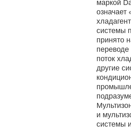
маркой Da
означает
хладагент
системы п
принято н
переводе
поток хлад
другие с
кондицион
промышл
подразуме
Мультизо
и мульти
системы 