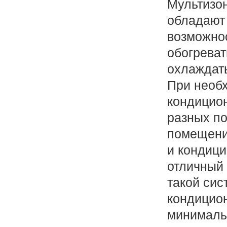
Мультизо
обладают
возможно
обогреват
охлаждать
При необ
кондицио
разных п
помещени
и кондиц
отличный 
такой си
кондицио
минималь