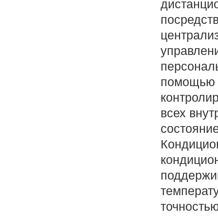
дистанцио
посредст
централиз
управлен
персональ
помощью 
контроли
всех внут
состояние
Кондицио
кондицио
поддержи
температу
точностью