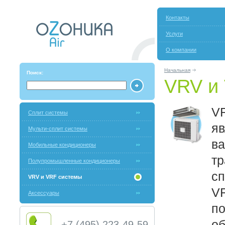
Контакты
Услуги
О компании
Начальная
Поиск:
VRV и
V
Сплит системы
я
Мульти-сплит системы
в
Мобильные кондиционеры
тр
Полупромышленные кондиционеры
сп
VRV и VRF системы
VR
Аксессуары
по
об
+7 (495) 223-49-59