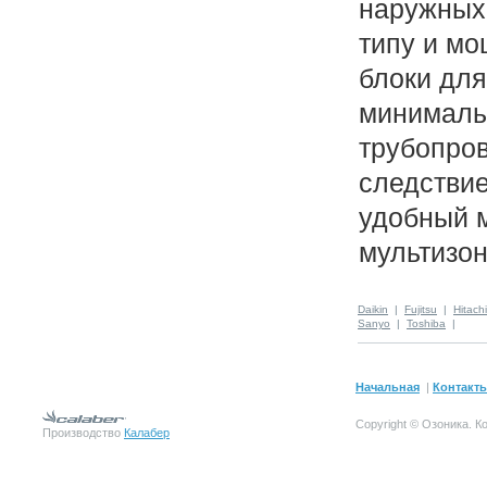
наружных
типу и мо
блоки дл
минималь
трубопров
следстви
удобный 
мультизо
Daikin
|
Fujitsu
|
Hitachi
Sanyo
|
Toshiba
|
Начальная
|
Контакт
Copyright © Озоника.
К
Производство
Калабер