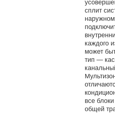
усоверше
сплит сис
наружном
подключит
внутренн
каждого и
может быть
тип — кас
канальный
Мультизо
отличаютс
кондицион
все блоки
общей тра