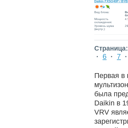
Daikin FXSQ40P / BY
Вид блока:
В
б
Мощность
4.
охлаждения:
Уровень шума
2
(внутр.):
Страница:
·
6
·
7
Первая в
мультизо
была пре
Daikin в 1
VRV явля
зарегистр