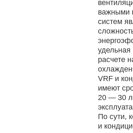
вентиляц
важными 
систем яв
сложность
энергоэф
удельная 
расчете н
охлажден
VRF и ко
имеют ср
20 — 30 л
эксплуата
По сути, 
и кондиц