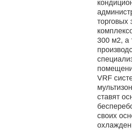
кондицио
админист
торговых 
комплекс
300 м2, а
производ
специали
помещени
VRF сист
мультизо
ставят ос
беспереб
своих ос
охлаждени