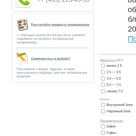
о
бл
Рассчитайте мощность кондиционера
20
С помощью калькулятора вы легко сможете
По
подобрать по каталогу оптимальный
кондиционер.
Сомневаетесь в выборе?
Мощность
[кВт]:
менее 2.5
Расскажите о ваших задачах, и наши
2.5 — 3.5
консультанты подберут для вас оптимальное
решение.
3.5 — 5.0
5.0 — 7.0
свыше 7.0
Блоки:
Внутренний блок
Наружный блок
Производитель
:
Daikin
Fujitsu