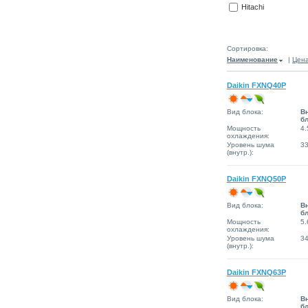
Hitachi
Сортировка:
Наименование
|
Цен
Daikin FXNQ40P
Вид блока:
В
б
Мощность
4.
охлаждения:
Уровень шума
3
(внутр.):
Daikin FXNQ50P
Вид блока:
В
б
Мощность
5.
охлаждения:
Уровень шума
3
(внутр.):
Daikin FXNQ63P
Вид блока:
В
б