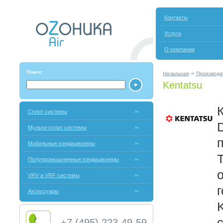
Контакты
Услуги
О компании
Поиск:
Начальная
Производи
Kentatsu
Сплит системы
Мульти-сплит системы
Мобильные кондиционеры
Полупромышленные кондиционеры
VRV и VRF системы
Аксессуары
+7 (495) 223-49-59