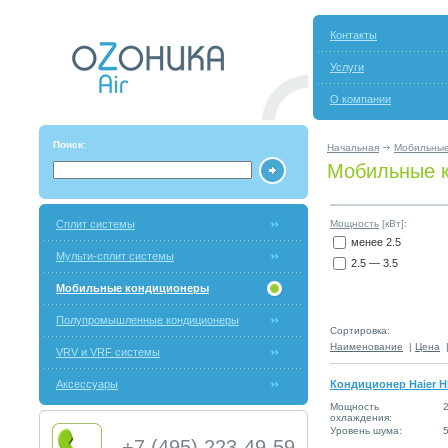
Контакты
Услуги
О компании
Поиск:
Начальная
Мобильные
Мобильные к
Сплит системы
Мощность
[кВт]:
менее 2.5
Мульти-сплит системы
2.5 — 3.5
Мобильные кондиционеры
Полупромышленные кондиционеры
Сортировка:
Наименование
|
Цена
VRV и VRF системы
Аксессуары
Кондиционер Haier 
Мощность
2
охлаждения:
Уровень шума:
+7 (495) 223-49-59