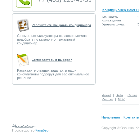
Кондиционер Haier 
Мощность
2
охлаждения:
Уровень шума:
Рассчитайте мощность кондиционера
С помощью калькулятора вы легко сможете
подобрать по каталогу оптимальный
кондиционер.
Сомневаетесь в выборе?
Расскажите о ваших задачах, и наши
консультанты подберут для вас оптимальное
решение.
Airwell
|
Ballu
|
Carrier
Zanussi
|
MDV
|
Начальная
|
Контакт
Copyright © Озоника.
К
Производство
Калабер